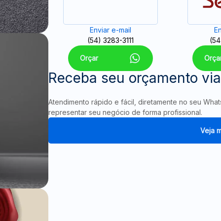
Enviar e-mail
En
(54) 3283-3111
(54
Orçar
Orça
Receba seu orçamento vi
Atendimento rápido e fácil, diretamente no seu Wha
representar seu negócio de forma profissional.
Veja m